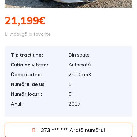
21,199€
Adaugă la favorite
Tip tracțiune:
Din spate
Cutia de viteze:
Automată
Сapacitatea:
2,000cm3
Numărul de uși:
5
Număr locuri:
5
Anul:
2017
373 *** *** Arată numărul