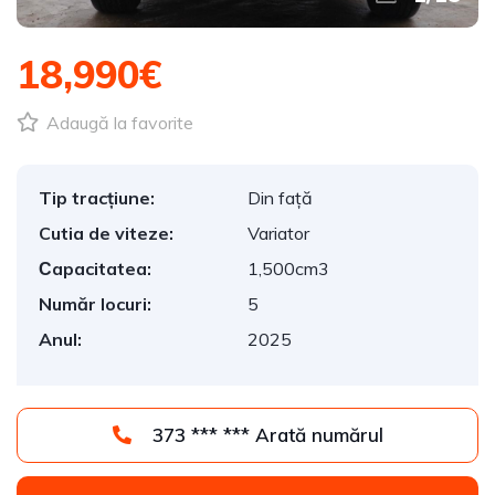
18,990€
Adaugă la favorite
Tip tracțiune:
Din față
Cutia de viteze:
Variator
Сapacitatea:
1,500cm3
Număr locuri:
5
Anul:
2025
373 *** *** Arată numărul