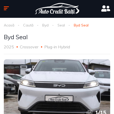
Acasă
Caută
Byd
Seal
Byd Seal
Byd Seal
2025
Crossover
Plug-in Hybrid
1
/
15