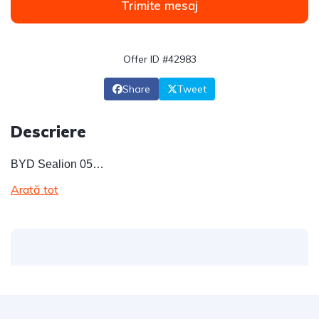
Trimite mesaj
Offer ID #42983
Share
Tweet
Descriere
BYD Sealion 05…
Arată tot