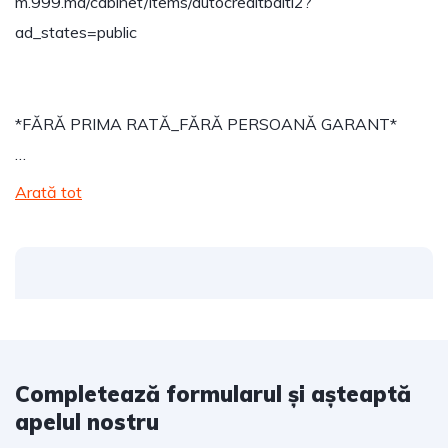
m.999.md/cabinet/items/autocreditbalti2?
ad_states=public
*FĂRĂ PRIMA RATĂ_FĂRĂ PERSOANĂ GARANT*
…
Arată tot
Completează formularul și așteaptă
apelul nostru