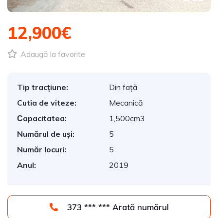
12,900€
Adaugă la favorite
Tip tracțiune:
Din față
Cutia de viteze:
Mecanică
Сapacitatea:
1,500cm3
Numărul de uși:
5
Număr locuri:
5
Anul:
2019
373 *** *** Arată numărul