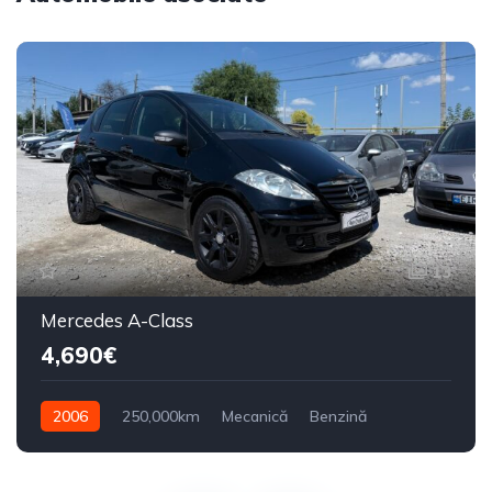
13
Mercedes A-Class
4,690€
2006
250,000km
Mecanică
Benzină
Din față