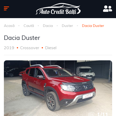
Acasă
Caută
Dacia
Duster
Dacia Duster
Dacia Duster
2019
Crossover
Diesel
1
/
11