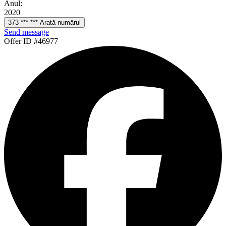
Anul:
2020
373 *** *** Arată numărul
Send message
Offer ID #46977