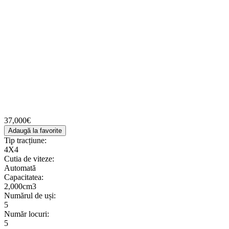
37,000€
Adaugă la favorite
Tip tracțiune:
4X4
Cutia de viteze:
Automată
Сapacitatea:
2,000cm3
Numărul de uși:
5
Număr locuri:
5