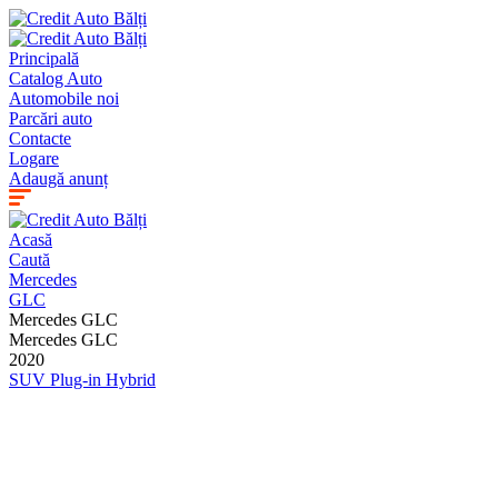
Principală
Catalog Auto
Automobile noi
Parcări auto
Contacte
Logare
Adaugă anunț
Acasă
Caută
Mercedes
GLC
Mercedes GLC
Mercedes GLC
2020
SUV
Plug-in Hybrid