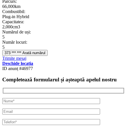
Parcurs:
66,000km
Combustibil:
Plug-in Hybrid
Сapacitatea:
2,000cm3
Numărul de uși:
5
Număr locuri:
5
373 *** *** Arată numărul
Trimite mesaj
Deschide locația
ID anunț #46977
Completează formularul și așteaptă apelul nostru