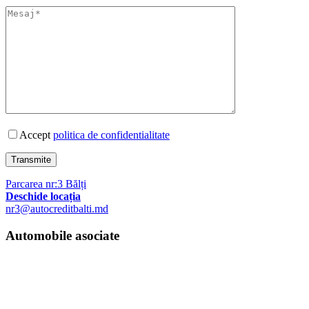
Accept
politica de confidentialitate
Transmite
Parcarea nr:3 Bălți
Deschide locația
nr3@autocreditbalti.md
Automobile asociate