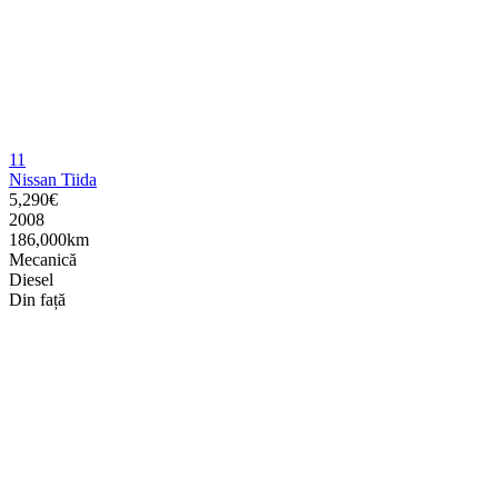
11
Nissan Tiida
5,290€
2008
186,000km
Mecanică
Diesel
Din față