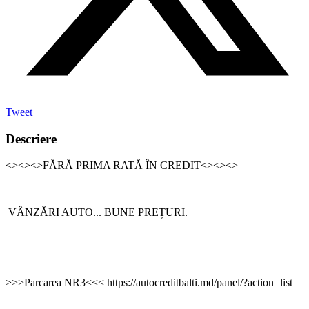
Tweet
Descriere
<><><>FĂRĂ PRIMA RATĂ ÎN CREDIT<><><>
VÂNZĂRI AUTO... BUNE PREȚURI.
>>>Parcarea NR3<<< https://autocreditbalti.md/panel/?action=list