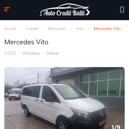
Acasă
Caută
Mercedes
Vito
Mercedes Vito
Mercedes Vito
2015
Autobus
Diesel
1
/
9