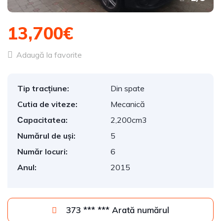
13,700€
Adaugă la favorite
Tip tracțiune:
Din spate
Cutia de viteze:
Mecanică
Сapacitatea:
2,200cm3
Numărul de uși:
5
Număr locuri:
6
Anul:
2015
373 *** *** Arată numărul