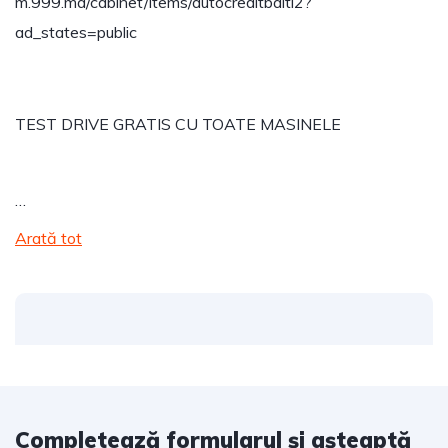
m.999.md/cabinet/items/autocreditbalti2?
ad_states=public
TEST DRIVE GRATIS CU TOATE MASINELE
…
Arată tot
Completează formularul și așteaptă