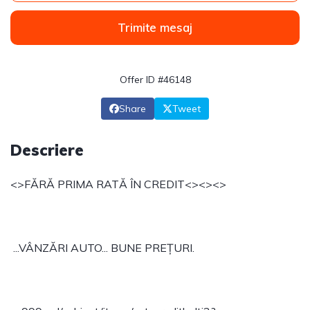
Trimite mesaj
Offer ID #46148
Share
Tweet
Descriere
<>FĂRĂ PRIMA RATĂ ÎN CREDIT<><><>
...VÂNZĂRI AUTO... BUNE PREȚURI.