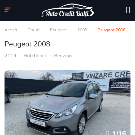
Acasă
Caută
Peugeot
2008
Peugeot 2008
Peugeot 2008
2014
Hatchback
Benzină
1
/
16