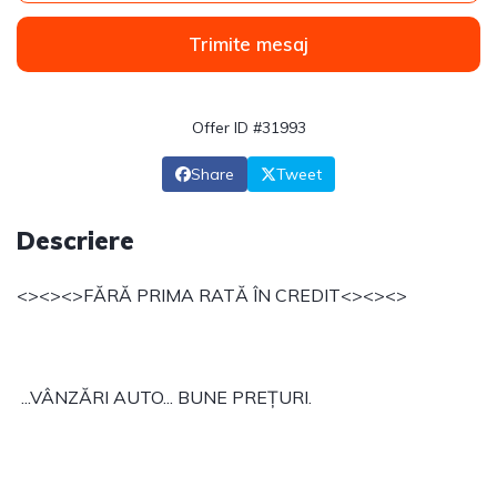
Trimite mesaj
Offer ID #31993
Share
Tweet
Descriere
<><><>FĂRĂ PRIMA RATĂ ÎN CREDIT<><><>
...VÂNZĂRI AUTO... BUNE PREȚURI.