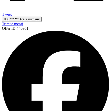
Tweet
060 *** *** Arată numărul
Trimite mesaj
Offer ID #46951