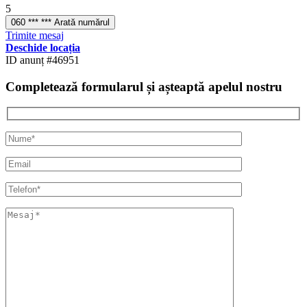
5
060 *** *** Arată numărul
Trimite mesaj
Deschide locația
ID anunț #46951
Completează formularul și așteaptă apelul nostru