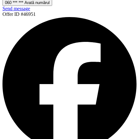
060 *** *** Arată numărul
Send message
Offer ID #46951