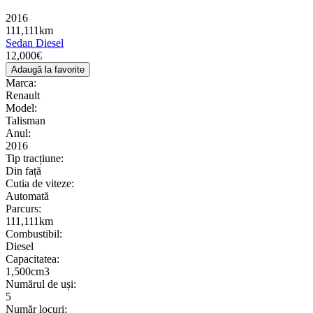
2016
111,111km
Sedan
Diesel
12,000€
Adaugă la favorite
Marca:
Renault
Model:
Talisman
Anul:
2016
Tip tracțiune:
Din față
Cutia de viteze:
Automată
Parcurs:
111,111km
Combustibil:
Diesel
Сapacitatea:
1,500cm3
Numărul de uși:
5
Număr locuri: