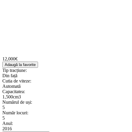
12,000€
Adaugă la favorite
Tip tracțiune:
Din față
Cutia de viteze:
Automată
Сapacitatea:
1,500cm3
Numărul de uși:
5
Număr locuri:
5
Anul:
2016