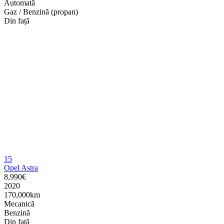
Automată
Gaz / Benzină (propan)
Din față
15
Opel Astra
8,990€
2020
170,000km
Mecanică
Benzină
Din față