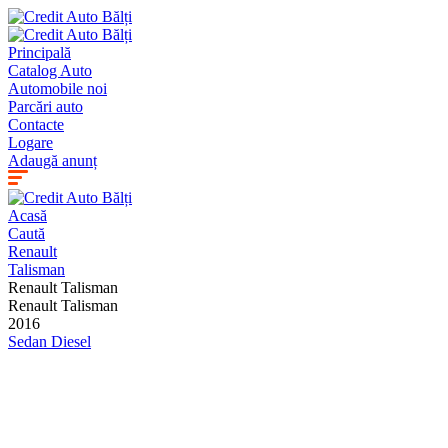
Principală
Catalog Auto
Automobile noi
Parcări auto
Contacte
Logare
Adaugă anunț
Acasă
Caută
Renault
Talisman
Renault Talisman
Renault Talisman
2016
Sedan
Diesel