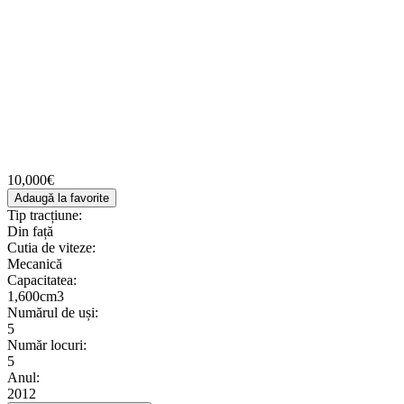
10,000€
Adaugă la favorite
Tip tracțiune:
Din față
Cutia de viteze:
Mecanică
Сapacitatea:
1,600cm3
Numărul de uși:
5
Număr locuri:
5
Anul:
2012