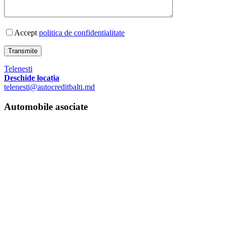
Accept
politica de confidentialitate
Transmite
Telenesti
Deschide locația
telenesti@autocreditbalti.md
Automobile asociate