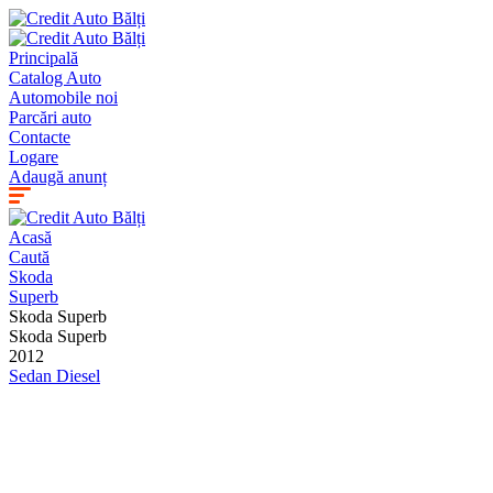
Principală
Catalog Auto
Automobile noi
Parcări auto
Contacte
Logare
Adaugă anunț
Acasă
Caută
Skoda
Superb
Skoda Superb
Skoda Superb
2012
Sedan
Diesel