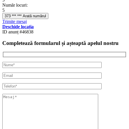
Număr locuri:
5
373 *** *** Arată numărul
Trimite mesaj
Deschide locația
ID anunț #46838
Completează formularul și așteaptă apelul nostru