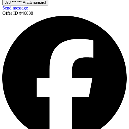
373 *** *** Arată numărul
Send message
Offer ID #46838