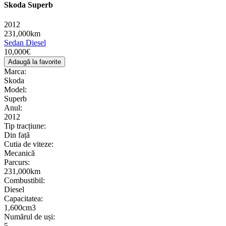
Skoda Superb
2012
231,000km
Sedan
Diesel
10,000€
Adaugă la favorite
Marca:
Skoda
Model:
Superb
Anul:
2012
Tip tracțiune:
Din față
Cutia de viteze:
Mecanică
Parcurs:
231,000km
Combustibil:
Diesel
Сapacitatea:
1,600cm3
Numărul de uși:
5