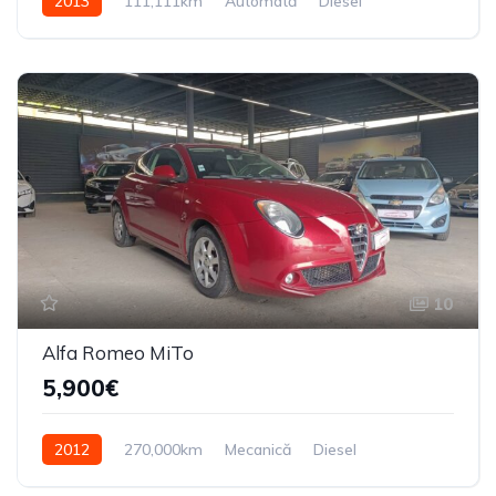
2013
111,111km
Automată
Diesel
Din față
10
Alfa Romeo MiTo
5,900€
2012
270,000km
Mecanică
Diesel
Din față