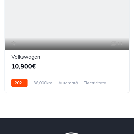
11
Volkswagen
10,900€
2021
36,000km
Automată
Electricitate
Din față