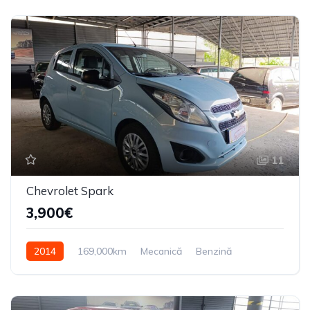
11
Chevrolet Spark
3,900€
2014
169,000km
Mecanică
Benzină
Din față