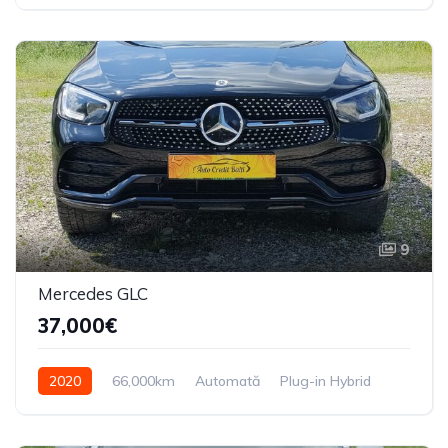
9
Mercedes GLC
37,000€
2020
66,000km
Automată
Plug-in Hybrid
4X4