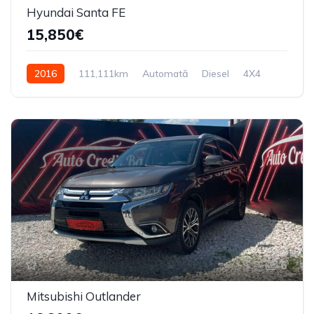
Hyundai Santa FE
15,850€
2016
111,111km
Automată
Diesel
4X4
6
Mitsubishi Outlander