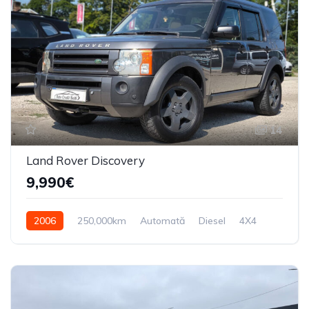
14
Land Rover Discovery
9,990€
2006
250,000km
Automată
Diesel
4X4