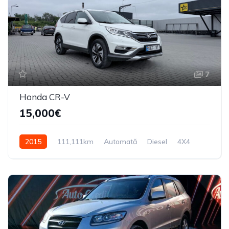
7
Honda CR-V
15,000€
2015
111,111km
Automată
Diesel
4X4