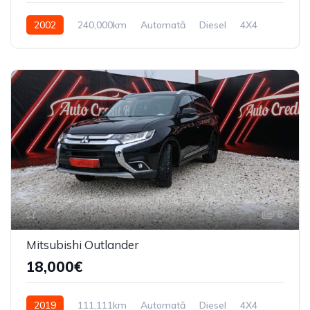
2002
240,000km
Automată
Diesel
4X4
8
Mitsubishi Outlander
18,000€
2019
111,111km
Automată
Diesel
4X4