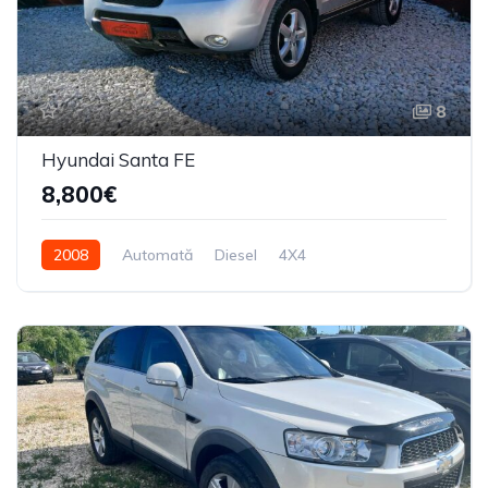
8
Hyundai Santa FE
8,800€
2008
Automată
Diesel
4X4