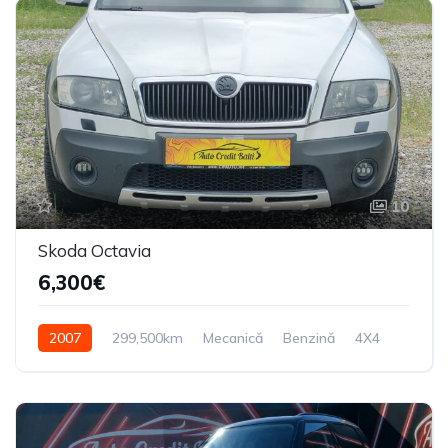
10
Skoda Octavia
6,300€
2007
299,500km
Mecanică
Benzină
4X4