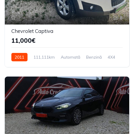
8
Chevrolet Captiva
11,000€
2011
111,111km
Automată
Benzină
4X4