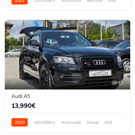
2023
100,000km
Automată
Benzină
4X4
15
Audi A5
13,990€
2010
180,000km
Automată
Diesel
4X4