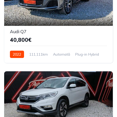
9
Audi Q7
40,800€
2022
111,111km
Automată
Plug-in Hybrid
4X4