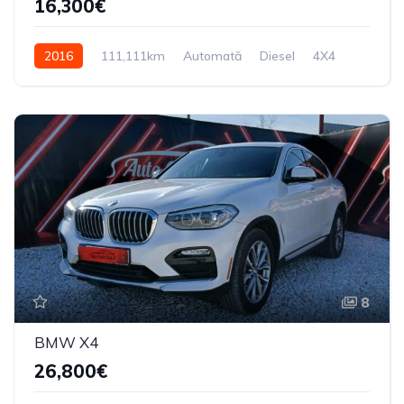
16,300€
2016
111,111km
Automată
Diesel
4X4
8
BMW X4
26,800€