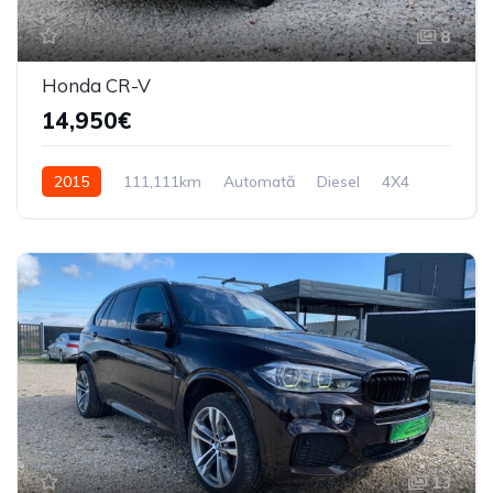
8
Honda CR-V
14,950€
2015
111,111km
Automată
Diesel
4X4
13