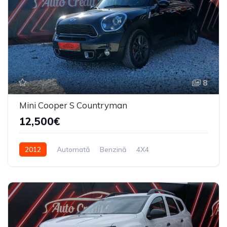
8
Mini Cooper S Countryman
12,500€
2012
Automată
Benzină
4X4