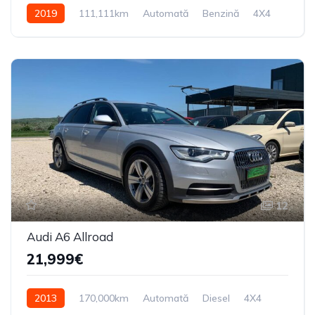
2019
111,111km
Automată
Benzină
4X4
12
Audi A6 Allroad
21,999€
2013
170,000km
Automată
Diesel
4X4