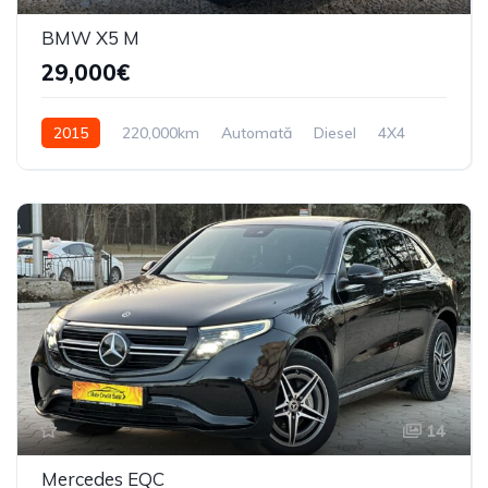
BMW X5 M
29,000€
2015
220,000km
Automată
Diesel
4X4
14
Mercedes EQC