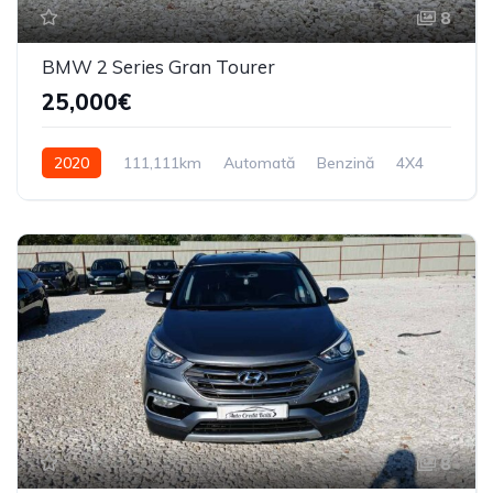
8
BMW 2 Series Gran Tourer
25,000€
2020
111,111km
Automată
Benzină
4X4
8