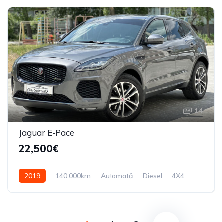
14
Jaguar E-Pace
22,500€
2019
140,000km
Automată
Diesel
4X4