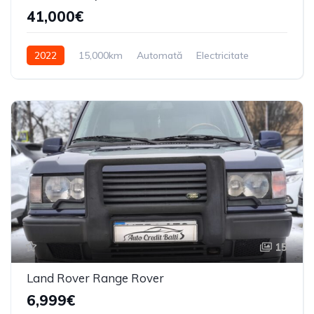
41,000€
2022
15,000km
Automată
Electricitate
4X4
15
Land Rover Range Rover
6,999€