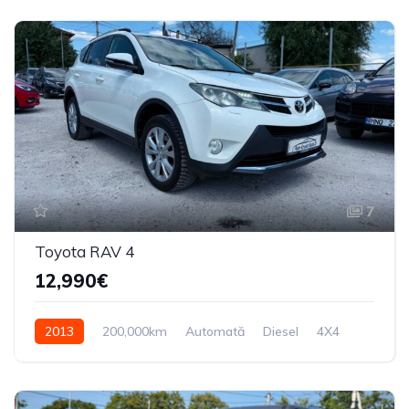
7
Toyota RAV 4
12,990€
2013
200,000km
Automată
Diesel
4X4