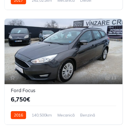
2017
262,021km
Mecanică
Diesel
Din față
13
Ford Focus
6,750€
2016
140,500km
Mecanică
Benzină
Din față