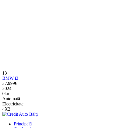
13
BMW i3
37,999€
2024
0km
Automată
Electricitate
4X2
Principală