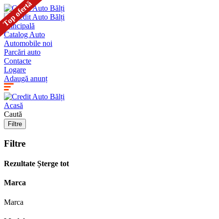
Top ofertă
Principală
Catalog Auto
Automobile noi
Parcări auto
Contacte
Logare
Adaugă anunț
Acasă
Caută
Filtre
Filtre
Rezultate
Șterge tot
Marca
Marca