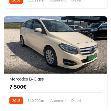
2018
111,111km
Automată
Diesel
Din față
8
Mercedes B-Class
7,500€
2015
310,000km
Automată
Diesel
Din față