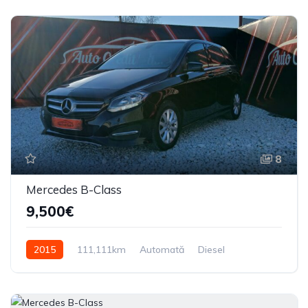
8
Mercedes B-Class
9,500€
2015
111,111km
Automată
Diesel
Din față