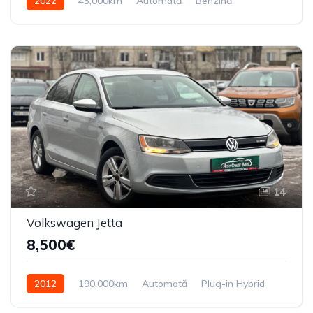
2022
43,000km
Automată
Benzină
Din față
14
Volkswagen Jetta
8,500€
2012
190,000km
Automată
Plug-in Hybrid
Din față