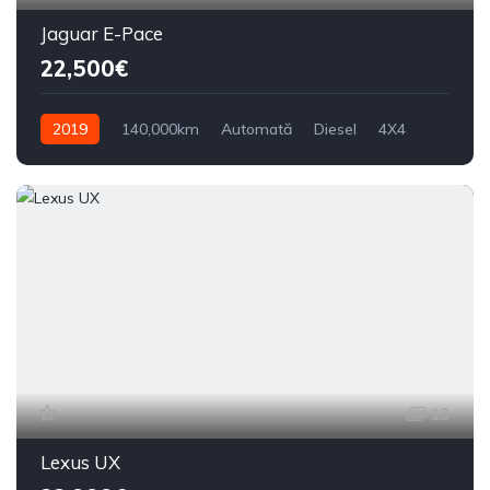
Jaguar E-Pace
22,500€
2019
140,000km
Automată
Diesel
4X4
13
Lexus UX