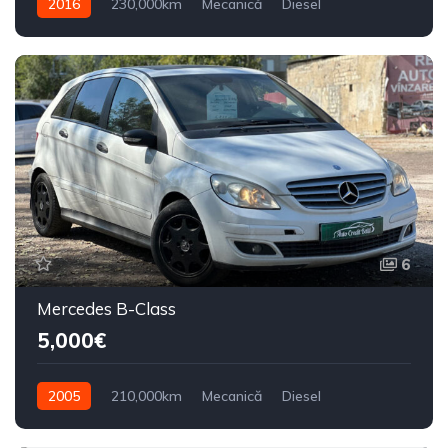
2016
230,000km
Mecanică
Diesel
Din față
6
Mercedes B-Class
5,000€
2005
210,000km
Mecanică
Diesel
Din față