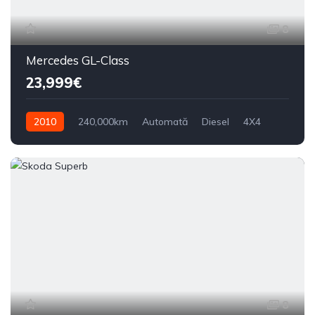
8
Mercedes GL-Class
23,999€
2010
240,000km
Automată
Diesel
4X4
8