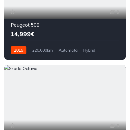
8
Peugeot 508
14,999€
2019
220,000km
Automată
Hybrid
Din față
8