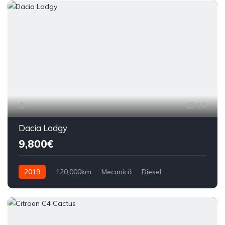
14
Dacia Lodgy
9,800€
2019
120,000km
Mecanică
Diesel
Din față