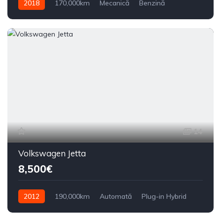
2018
170,000km
Mecanică
Benzină
Din față
14
Volkswagen Jetta
8,500€
2012
190,000km
Automată
Plug-in Hybrid
Din față