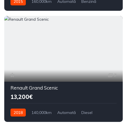
2015
160,000km
Automată
Benzină
Din față
7
Renault Grand Scenic
13,200€
2018
140,000km
Automată
Diesel
Din față