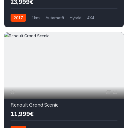
23,999€
2017
1km
Automată
Hybrid
4X4
13
Renault Grand Scenic
11,999€