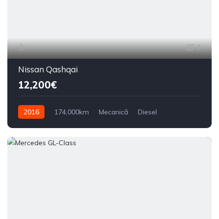
7
Nissan Qashqai
12,200€
2016
174,000km
Mecanică
Diesel
Din față