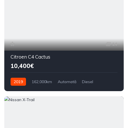
14
Citroen C4 Cactus
10,400€
2019
162,000km
Automată
Diesel
Din față