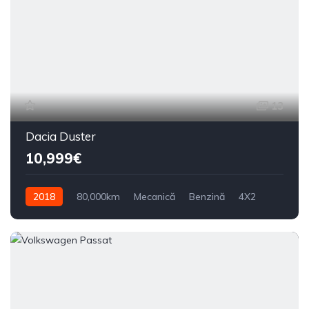
13
Dacia Duster
10,999€
2018
80,000km
Mecanică
Benzină
4X2