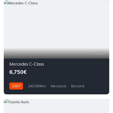
6
Mercedes C-Class
6,750€
2007
240,000km
Mecanică
Benzină
Din spate