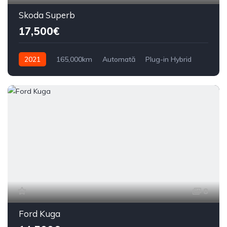
Skoda Superb
17,500€
2021
165,000km
Automată
Plug-in Hybrid
Din față
8
Ford Kuga