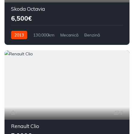
Skoda Octavia
6,500€
2013
130,000km
Mecanică
Benzină
Din față
7
Renault Clio