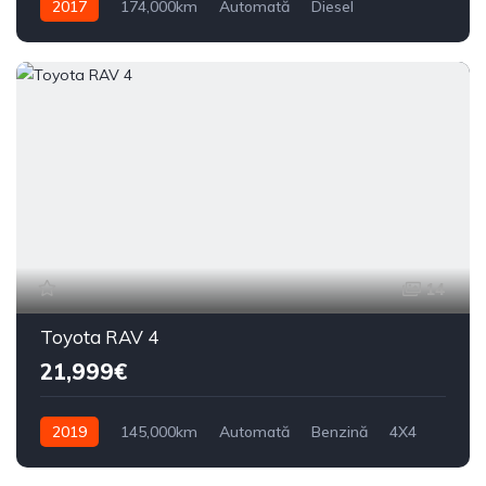
2017
174,000km
Automată
Diesel
Din față
14
Toyota RAV 4
21,999€
2019
145,000km
Automată
Benzină
4X4