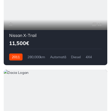
12
Nissan X-Trail
11,500€
2011
280,000km
Automată
Diesel
4X4