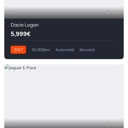
14
Dacia Logan
5,999€
2017
92,000km
Automată
Benzină
Din față
14