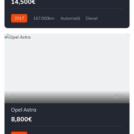
14,500€
2017
167,000km
Automată
Diesel
Din față
7
Opel Astra
8,800€