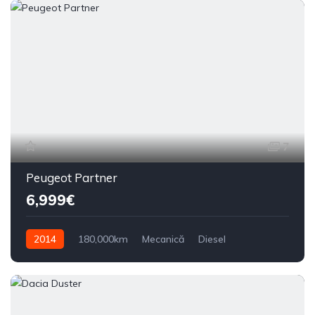
7
Peugeot Partner
6,999€
2014
180,000km
Mecanică
Diesel
Din față