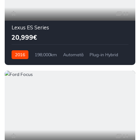
13
Lexus ES Series
20,999€
2016
198,000km
Automată
Plug-in Hybrid
Din față
14