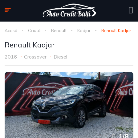
Acasă
Caută
Renault
Kadjar
Renault Kadjar
Renault Kadjar
2016
Crossover
Diesel
1
/
8