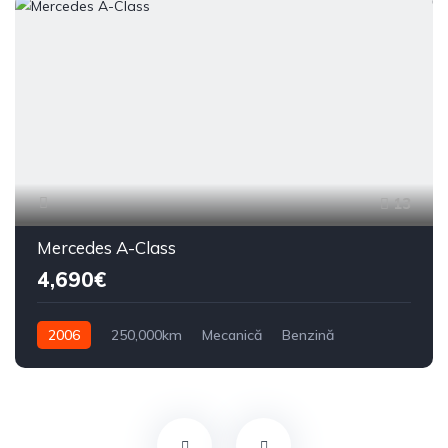
13
Mercedes A-Class
4,690€
2006
250,000km
Mecanică
Benzină
Din față