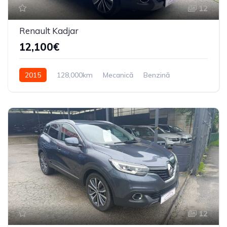
12
Renault Kadjar
12,100€
2015
128,000km
Mecanică
Benzină
Din față
12