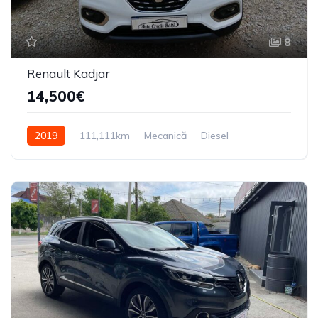
8
Renault Kadjar
14,500€
2019
111,111km
Mecanică
Diesel
Din față