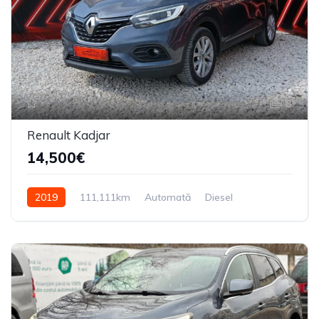
8
Renault Kadjar
14,500€
2019
111,111km
Automată
Diesel
Din față