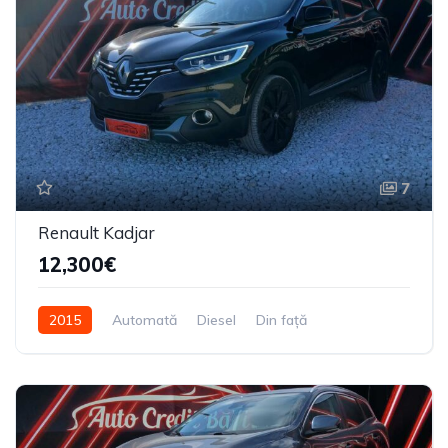
7
Renault Kadjar
12,300€
2015
Automată
Diesel
Din față