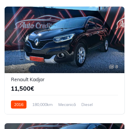
8
Renault Kadjar
11,500€
2016
180,000km
Mecanică
Diesel
Din față