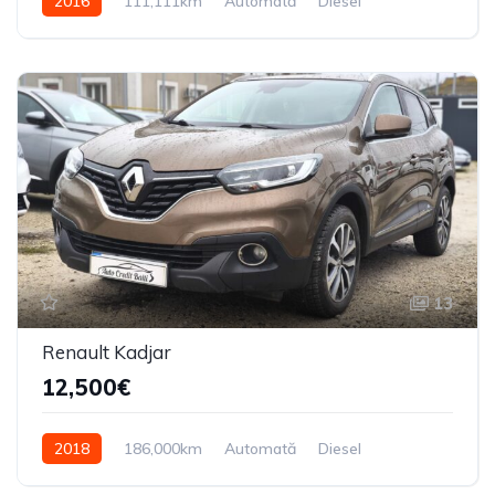
2016
111,111km
Automată
Diesel
Din spate
13
Renault Kadjar
12,500€
2018
186,000km
Automată
Diesel
Din față