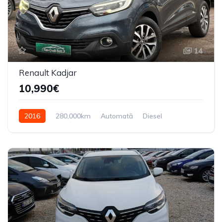
14
Renault Kadjar
10,990€
2016
280,000km
Automată
Diesel
Din față